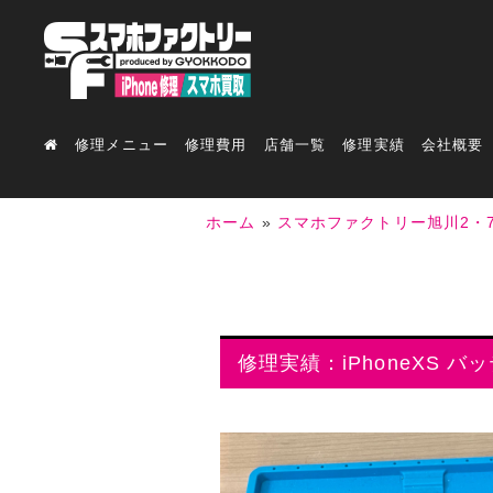
修理メニュー
修理費用
店舗一覧
修理実績
会社概要
ホーム
»
スマホファクトリー旭川2・
修理実績：iPhoneXS バ