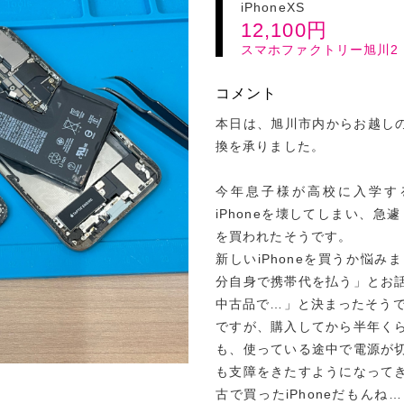
iPhoneXS
12,100
円
スマホファクトリー旭川2
コメント
本日は、旭川市内からお越しのお
換を承りました。
今年息子様が高校に入学す
iPhoneを壊してしまい、急
を買われたそうです。
新しいiPhoneを買うか悩
分自身で携帯代を払う」とお
中古品で…」と決まったそう
ですが、購入してから半年く
も、使っている途中で電源が
も支障をきたすようになって
古で買ったiPhoneだもん