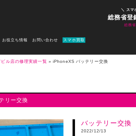
＼ スマ
総務省登
総務
お役立ち情報
お問い合わせ
スマホ買取
7ビル店の修理実績一覧
»
iPhoneXS バッテリー交換
ッテリー交換
バッテリー交換
2022/12/13