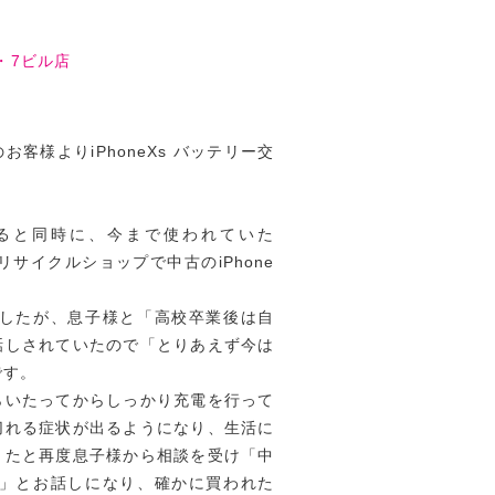
・7ビル店
客様よりiPhoneXs バッテリー交
ると同時に、今まで使われていた
遽リサイクルショップで中古のiPhone
みましたが、息子様と「高校卒業後は自
話しされていたので「とりあえず今は
です。
らいたってからしっかり充電を行って
切れる症状が出るようになり、生活に
きたと再度息子様から相談を受け「中
ね…」とお話しになり、確かに買われた