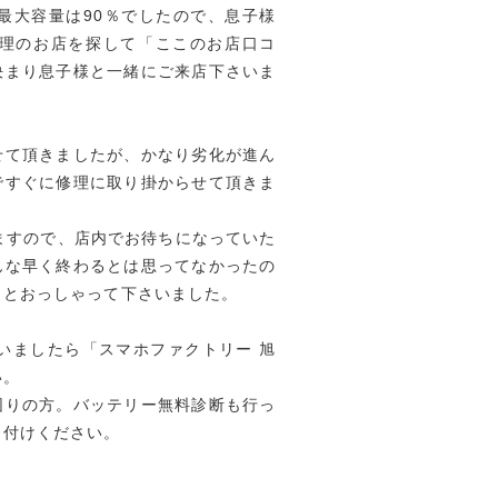
の最大容量は90％でしたので、息子様
e修理のお店を探して「ここのお店口コ
決まり息子様と一緒にご来店下さいま
せて頂きましたが、かなり劣化が進ん
ですぐに修理に取り掛からせて頂きま
ますので、店内でお待ちになっていた
んな早く終わるとは思ってなかったの
」とおっしゃって下さいました。
ざいましたら「スマホファクトリー 旭
い。
困りの方。バッテリー無料診断も行っ
し付けください。