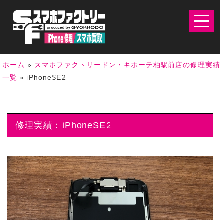
ホーム
»
スマホファクトリードン・キホーテ柏駅前店の修理実
一覧
»
iPhoneSE2
修理実績：iPhoneSE2