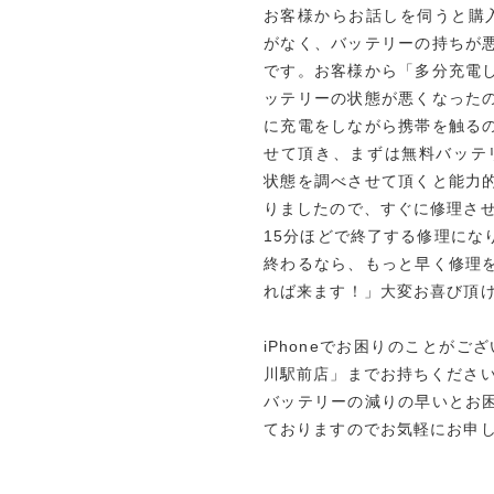
お客様からお話しを伺うと購
がなく、バッテリーの持ちが
です。お客様から「多分充電
ッテリーの状態が悪くなった
に充電をしながら携帯を触る
せて頂き、まずは無料バッテリ
状態を調べさせて頂くと能力
りましたので、すぐに修理さ
15分ほどで終了する修理にな
終わるなら、もっと早く修理
れば来ます！」大変お喜び頂
iPhoneでお困りのことがご
川駅前店」までお持ちくださ
バッテリーの減りの早いとお
ておりますのでお気軽にお申