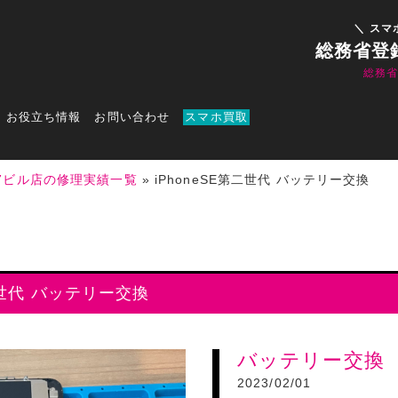
＼ スマ
総務省登
総務
お役立ち情報
お問い合わせ
スマホ買取
7ビル店の修理実績一覧
»
iPhoneSE第二世代 バッテリー交換
二世代 バッテリー交換
バッテリー交換
2023/02/01