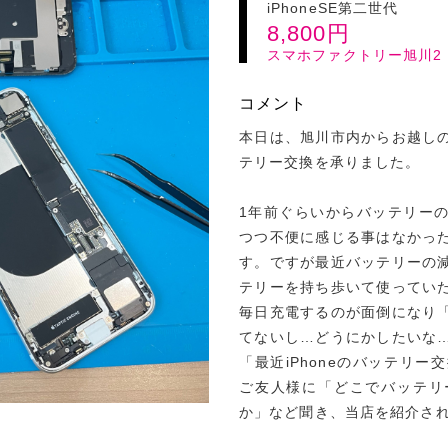
iPhoneSE第二世代
8,800
円
スマホファクトリー旭川2
コメント
本日は、旭川市内からお越しのお
テリー交換を承りました。
1年前ぐらいからバッテリー
つつ不便に感じる事はなかっ
す。ですが最近バッテリーの
テリーを持ち歩いて使ってい
毎日充電するのが面倒になり
てないし…どうにかしたいな
「最近iPhoneのバッテリ
ご友人様に「どこでバッテリ
か」など聞き、当店を紹介さ