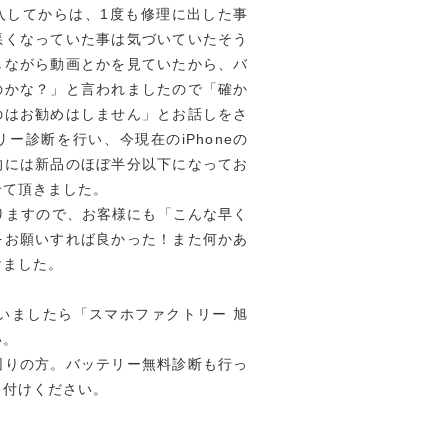
入してからは、1度も修理に出した事
悪くなっていた事は気づいていたそう
しながら動画とかを見ていたから、バ
のかな？」と言われましたので「確か
のはお勧めはしません」とお話しをさ
ー診断を行い、今現在のiPhoneの
的には新品のほぼ半分以下になってお
せて頂きました。
りますので、お客様にも「こんな早く
をお願いすれば良かった！また何かあ
けました。
ざいましたら「スマホファクトリー 旭
い。
困りの方。バッテリー無料診断も行っ
し付けください。