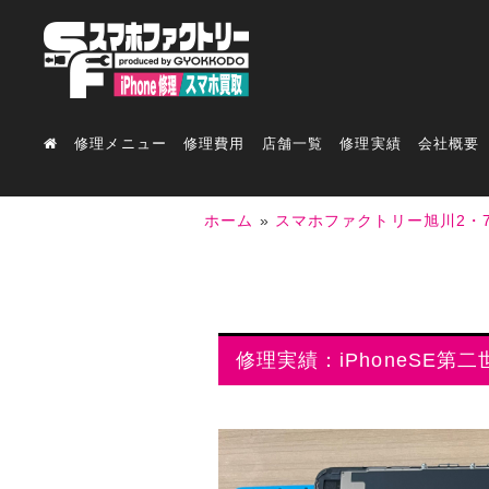
修理メニュー
修理費用
店舗一覧
修理実績
会社概要
ホーム
»
スマホファクトリー旭川2・
修理実績：iPhoneSE第