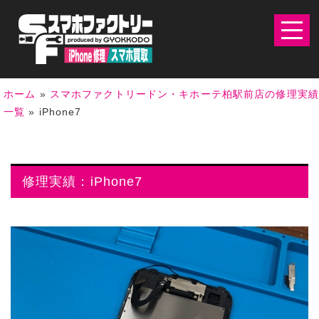
ホーム
»
スマホファクトリードン・キホーテ柏駅前店の修理実
一覧
»
iPhone7
修理実績：iPhone7