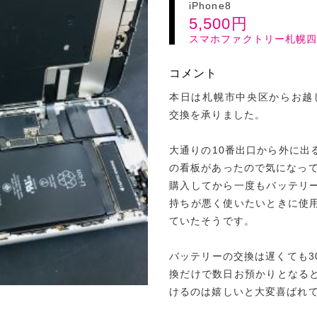
iPhone8
5,500
円
スマホファクトリー札幌
コメント
本日は札幌市中央区からお越しの
交換を承りました。
大通りの10番出口から外に出
の看板があったので気になっ
購入してから一度もバッテリ
持ちが悪く使いたいときに使
ていたそうです。
バッテリーの交換は遅くても3
換だけで数日お預かりとなる
けるのは嬉しいと大変喜ばれ