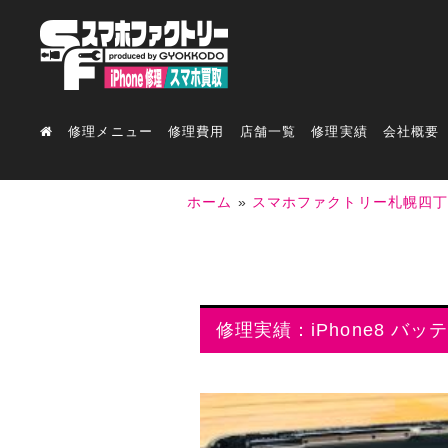
修理メニュー
修理費用
店舗一覧
修理実績
会社概要
ホーム
»
スマホファクトリー札幌四
修理実績：iPhone8 バッ