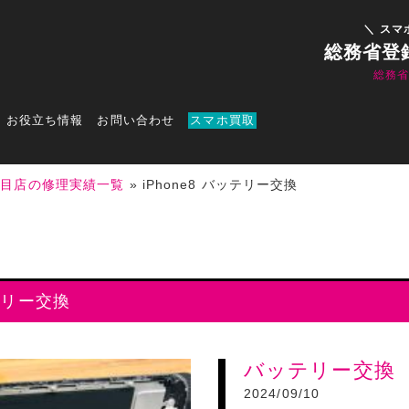
＼ スマ
総務省登
総務
お役立ち情報
お問い合わせ
スマホ買取
丁目店の修理実績一覧
»
iPhone8 バッテリー交換
テリー交換
バッテリー交換
2024/09/10