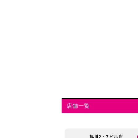
店舗一覧
旭川2・7ビル店