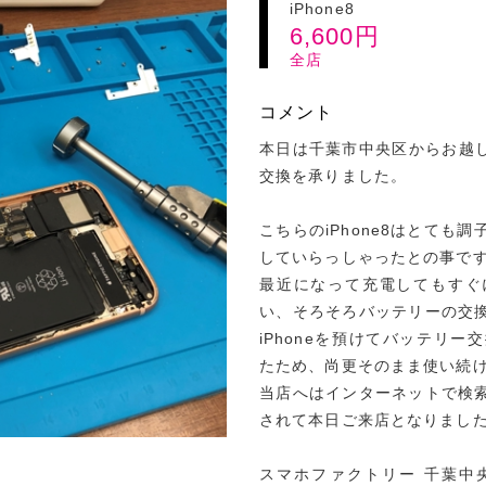
iPhone8
6,600
円
全店
コメント
本日は千葉市中央区からお越しの
交換を承りました。
こちらのiPhone8はとても
していらっしゃったとの事で
最近になって充電してもすぐ
い、そろそろバッテリーの交
iPhoneを預けてバッテリ
たため、尚更そのまま使い続
当店へはインターネットで検
されて本日ご来店となりまし
スマホファクトリー 千葉中