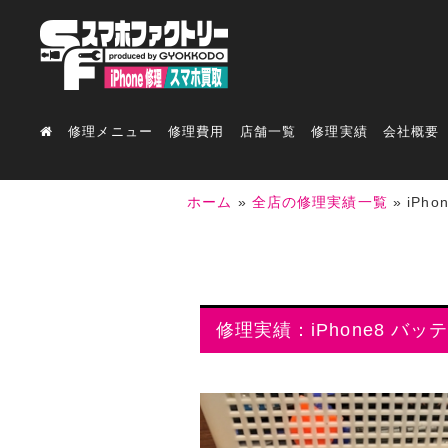
修理メニュー
修理費用
店舗一覧
修理実績
会社概要
ホーム
»
全店の修理実績一覧
»
iPh
修理実績：iPhone8 バッ