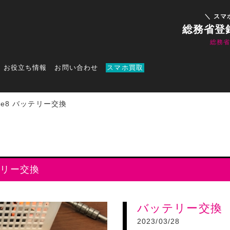
＼ スマ
総務省登
総務
お役立ち情報
お問い合わせ
スマホ買取
one8 バッテリー交換
テリー交換
バッテリー交換
2023/03/28