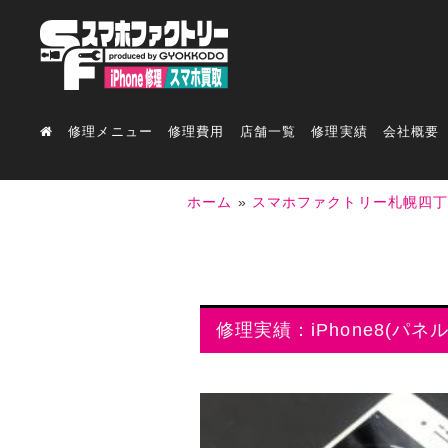
修理メニュー
修理費用
店舗一覧
修理実績
会社概要
ホーム
»
スマホファクトリー札幌四
修理実績：iPhone8(パネ