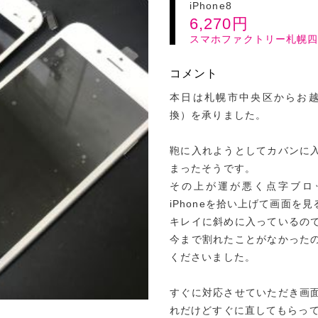
iPhone8
6,270
円
スマホファクトリー札幌
コメント
本日は札幌市中央区からお越し
換）を承りました。
鞄に入れようとしてカバンに
まったそうです。
その上が運が悪く点字ブロ
iPhoneを拾い上げて画面を
キレイに斜めに入っているの
今まで割れたことがなかった
くださいました。
すぐに対応させていただき画
れだけどすぐに直してもらっ