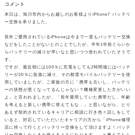
コメント
本日は、旭川市内からお越しのお客様よりiPhone7 バッテリ
ー交換を承りました。
長年ご愛用されているiPhoneは今まで一度もバッテリー交換
などをしたことがないとのことでしたが、半年1年前ぐらいか
らバッテリーの減りが早いなと思いつつ使われていたそうで
す。
ですが、最近朝には100％に充電をしても2時間後にはバッテ
リーが20％に急激に減り、その都度モバイルバッテリーを使
用していましたが、ご家族の方に「携帯も古いし、バッテリ
ーの状態が悪くなってるんじゃない？機種変更した方がいい
よ」と言われましたが、「長年愛用していた携帯だし、年齢
を考えると新しい携帯に替えてもな…」と思いながら、とり
あえず契約されているキャリアに相談に行き色々話しをして
いると、対応していただいたキャリアの方から「iPhone修理
店に持って行くとバッテリー交換をして頂けますよ！バッテ
リー交換したらまた使えるようになります。」と教えてもら