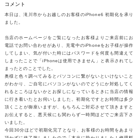
コメント
本日は、滝川市からお越しのお客様のiPhone6 初期化を承り
ました。
当店のホームページをご覧になったお客様よりご来店前にお
電話でお問い合わせがあり、充電中のiPhoneをお子様が操作
してしまい、気が付いた時にはパスワードを何度も間違えて
しまったことで「iPhoneは使用できません」と表示されてし
まったとのことでした。
奥様と色々調べてみるとパソコンに繋がないといけないこと
がわかり、ご自宅にパソコンがないのでどうにか対処してく
れるところはないかとお探しになっているときに当店の情報
に行き着いたとお伺いしました。初期化ですとお時間は多少
頂くことが御座いますが、もちろんご対応させて頂きますと
お伝えすると、悪天候にも関わらず一時間ほどでご来店下さ
いました。
今回30分ほどで初期化完了となり、お客様のお時間をあまり
頂かずに終了致しましたので「本当に助かりました！修理料