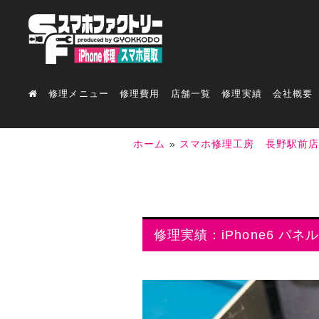
修理メニュー
修理費用
店舗一覧
修理実績
会社概要
ホーム
»
スマホ修理工房 長野駅前
修理実績：iPhone6 パネ