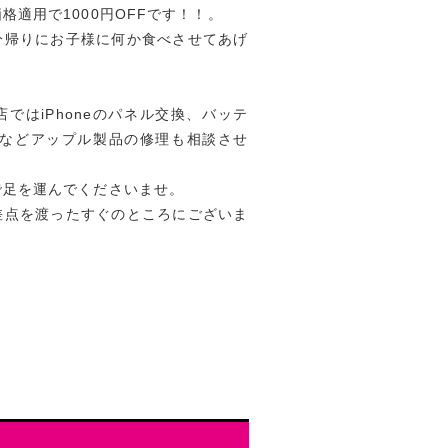
適用で1000円OFFです！！。
分帰りにお子様に何か食べさせてあげ
ではiPhoneのパネル交換、バッテ
ookなどアップル製品の修理も相談させ
で足を運んでくださいませ。
差点を渡ったすぐのところにございま