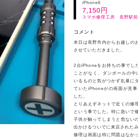
iPhone6
7,150
円
スマホ修理工房 長野駅
コメント
本日は長野市内からお越しのお客
させていただきました。
2台iPhoneをお持ちの事で
ことがなく、ダンボールの中に
いるものと気がつかず乱暴に
ていたiPhoneがの画面が
した。
とりあえずネットで近くの修
という事でした。特に急いで
子供が触ってしまうと危ない
出かけるついでに来店された
修理は画面は特に問題はなか