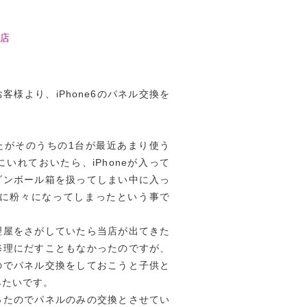
前店
様より、iPhone6のパネル交換を
したがそのうちの1台が最近あまり使う
いれておいたら、iPhoneが入って
ダンボール箱を扱ってしまい中に入っ
見事に粉々になってしまったという事で
理屋をさがしていたら当店が出てきた
修理にだすこともなかったのですが、
のでパネル交換をしておこうと子供と
みたいです。
ったのでパネルのみの交換とさせてい