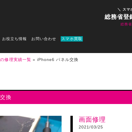
＼ スマ
総務省登
総務
お役立ち情報
お問い合わせ
スマホ買取
店の修理実績一覧
»
iPhone6 パネル交換
ル交換
画面修理
2021/03/25