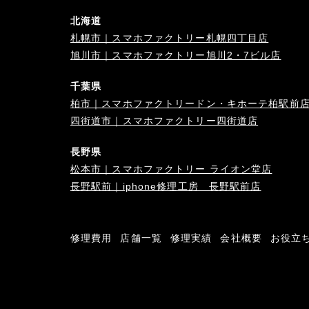
北海道
札幌市｜スマホファクトリー札幌四丁目店
旭川市｜スマホファクトリー旭川2・7ビル店
千葉県
柏市｜スマホファクトリードン・キホーテ柏駅前
四街道市｜スマホファクトリー四街道店
長野県
松本市｜スマホファクトリー ライオン堂店
長野駅前｜iphone修理工房 長野駅前店
修理費用
店舗一覧
修理実績
会社概要
お役立