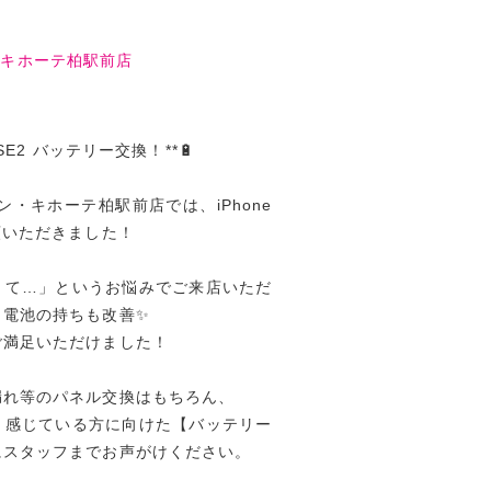
・キホーテ柏駅前店
 SE2 バッテリー交換！**🔋
・キホーテ柏駅前店では、iPhone
頼いただきました！
くて…」というお悩みでご来店いただ
り電池の持ちも改善✨
ご満足いただけました！
漏れ等のパネル交換はもちろん、
と感じている方に向けた【バッテリー
にスタッフまでお声がけください。