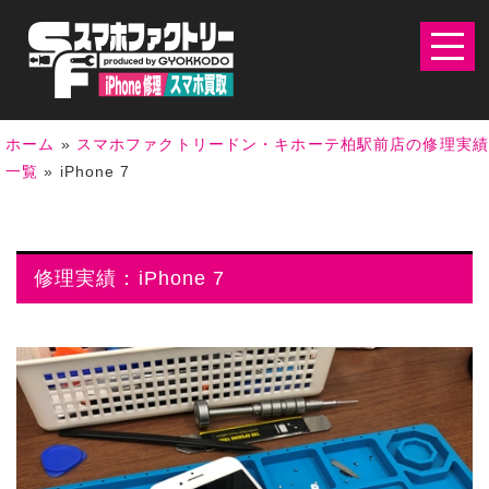
ホーム
»
スマホファクトリードン・キホーテ柏駅前店の修理実
一覧
»
iPhone 7
修理実績：iPhone 7