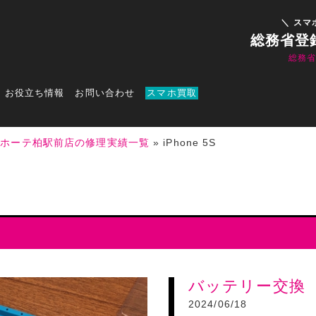
＼ スマ
総務省登
総務
お役立ち情報
お問い合わせ
スマホ買取
キホーテ柏駅前店の修理実績一覧
»
iPhone 5S
バッテリー交換
2024/06/18