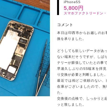
iPhone5S
5,800
円
スマホファクトリードン
コメント
本日は印西市からお越しのお客様
換を承りました。
どうしても欲しいデータがあ
ない端末だそうですが、しば
テリーが膨張していたとの事
早速久しぶりの5S端末を拝
り交換が必要と判断しました
最近では殆どご依頼のない、
在庫がございましたので、無
た。
交換後の点検で、しっかりと
ッと致しました。