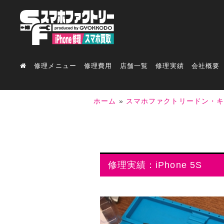
修理メニュー
修理費用
店舗一覧
修理実績
会社概要
ホーム
»
スマホファクトリードン・
修理実績：iPhone 5S