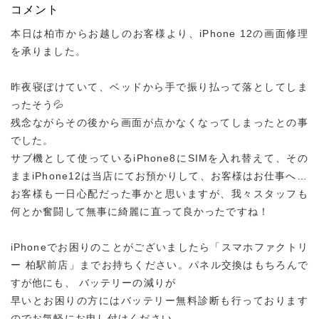
コメント
本日は柏市からお越しのお客様より、iPhone 12の画面修理
を承りました。
昨夜寝ぼけていて、ベッドから手で振り払って落としてしま
ったそう💦
残念ながらその後から画面が点かなくなってしまったとの事
でした。
サブ機として使っているiPhone8にSIMを入れ替えて、その
ままiPhone12は当店にてお預かりして、お客様はお仕事へ…
お客様も一日心配だった事かと思いますが、我々スタッフも
何とか奮闘して無事に綺麗に直って良かったですね！
iPhoneでお困りのことがございましたら「スマホファクトリ
ー 柏駅前店」までお持ちください。パネル交換はもちろんで
すが他にも、 バッテリーの減りが
早いとお困りの方にはバッテリー無料診断も行っております
のでお気軽にお申し付けください。