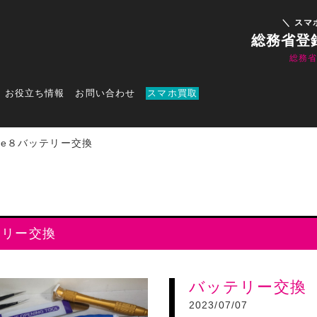
＼ スマ
総務省登
総務
お役立ち情報
お問い合わせ
スマホ買取
one８バッテリー交換
テリー交換
バッテリー交換
2023/07/07