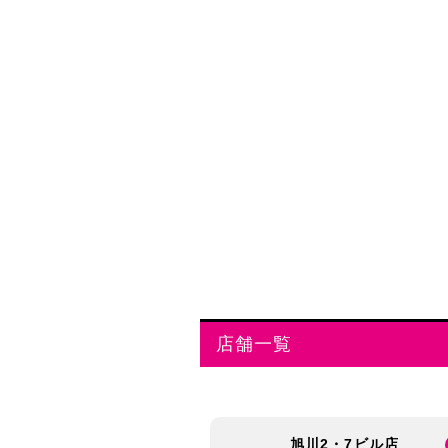
店舗一覧
旭川2・7ビル店