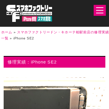
ホーム
»
スマホファクトリードン・キホーテ柏駅前店の修理実
一覧
»
iPhone SE2
修理実績：iPhone SE2