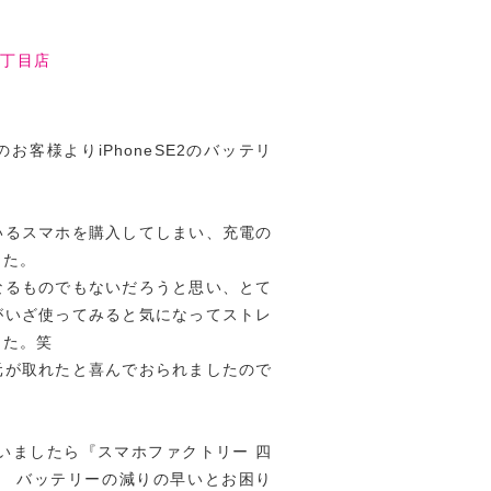
四丁目店
客様よりiPhoneSE2のバッテリ
いるスマホを購入してしまい、充電の
した。
なるものでもないだろうと思い、とて
がいざ使ってみると気になってストレ
した。笑
元が取れたと喜んでおられましたので
ざいましたら『スマホファクトリー 四
。 バッテリーの減りの早いとお困り