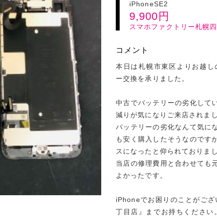
iPhoneSE2
9,900
円
スマホファクトリー札幌
コメント
本日は札幌市東区よりお越しのお
ー交換を承りました。
中古でバッテリーの劣化して
減りが気になりご来店されま
バッテリーの劣化なんて気に
も安く購入したそうなのです
スになったと仰られておりま
当店の修理費用と合わせても
よかったです。
iPhoneでお困りのことがご
丁目店』までお持ちください