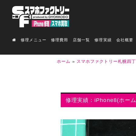
修理メニュー
修理費用
店舗一覧
修理実績
会社概要
ホーム
»
スマホファクトリー札幌四
修理実績：iPhone8(ホ