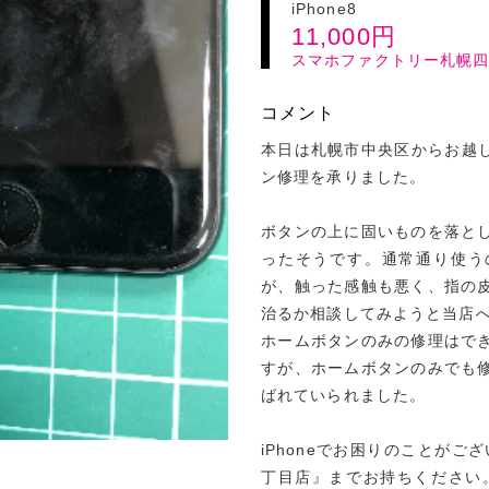
iPhone8
11,000
円
スマホファクトリー札幌
コメント
本日は札幌市中央区からお越しの
ン修理を承りました。
ボタンの上に固いものを落と
ったそうです。通常通り使う
が、触った感触も悪く、指の
治るか相談してみようと当店
ホームボタンのみの修理はで
すが、ホームボタンのみでも
ばれていられました。
iPhoneでお困りのことがご
丁目店』までお持ちください