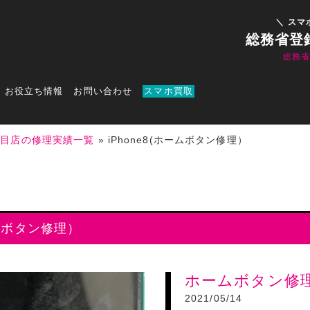
＼ スマ
総務省登
総務
お役立ち情報
お問い合わせ
スマホ買取
丁目店の修理実績一覧
»
iPhone8(ホームボタン修理）
ームボタン修理）
ホームボタン修
2021/05/14