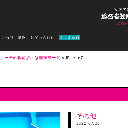
＼ スマ
総務省登
総務
お役立ち情報
お問い合わせ
スマホ買取
キホーテ柏駅前店の修理実績一覧
»
iPhone7
その他
2022/07/30