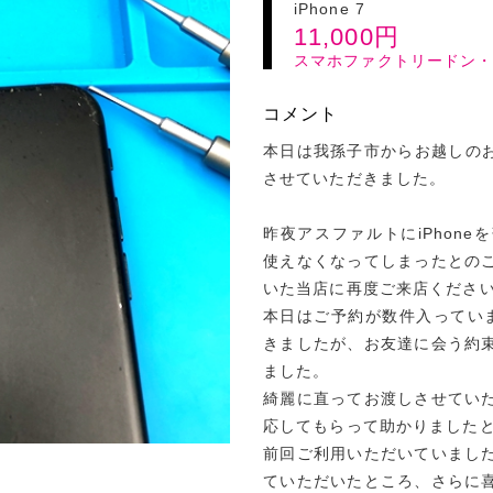
iPhone 7
11,000
円
スマホファクトリードン
コメント
本日は我孫子市からお越しのお客
させていただきました。
昨夜アスファルトにiPhon
使えなくなってしまったとの
いた当店に再度ご来店くださ
本日はご予約が数件入ってい
きましたが、お友達に会う約
ました。
綺麗に直ってお渡しさせてい
応してもらって助かりました
前回ご利用いただいていまし
ていただいたところ、さらに