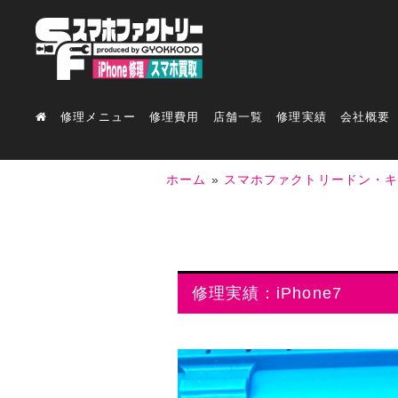
修理メニュー
修理費用
店舗一覧
修理実績
会社概要
ホーム
»
スマホファクトリードン・
修理実績：iPhone7