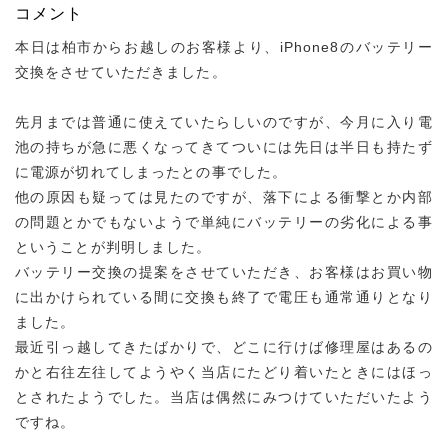
コメント
本日は柏市からお越しのお客様より、iPhone8のバッテリー
交換をさせていただきました。
先月までは普通に使えていたらしいのですが、今月に入り電
池の持ちが急に悪くなってきてついには先日は半日も持たず
に電源が切れてしまったとの事でした。
他の原因も疑っては見たのですが、落下による衝撃とか内部
の問題とかでもないようで単純にバッテリーの劣化による事
ということが判明しました。
バッテリー交換の提案をさせていただき、お客様はお買い物
に出かけられている間に交換も終了で電圧も通常通りとなり
ました。
最近引っ越してきたばかりで、どこに行けば修理屋はあるの
かと右往左往してようやく当店にたどり着いたときにはほっ
とされたようでした。当店は偶然にみつけていただいたよう
ですね。