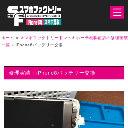
ホーム
»
スマホファクトリードン・キホーテ柏駅前店の修理実
一覧
»
iPhone8バッテリー交換
修理実績：iPhone8バッテリー交換