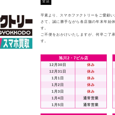
全店
平素より、スマホファクトリーをご愛顧い
さて、誠に勝手ながら各店舗の年末年始
す。
ご不便をおかけいたしますが、何卒ご了
す。
旭川2・7ビル店
12月30日
休み
12月31日
休み
1月1日
休み
1月2日
休み
1月3日
休み
1月4日
通常営業
1月5日
通常営業